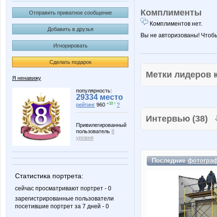
Комплименты
Отправить приватное сообщение
Комплиментов нет.
Добавить в друзья
Вы не авторизованы! Чтоб
Игнорировать
Сделать подарок
Метки лидеров
Я ненавижу
популярность:
29334 место
+10 ↑
рейтинг
960
?
Интервью (38)
Привилегированный
пользователь
8
уровня
Последние
фотогра
Статистика портрета:
сейчас просматривают портрет - 0
зарегистрированные пользователи
посетившие портрет за 7 дней - 0