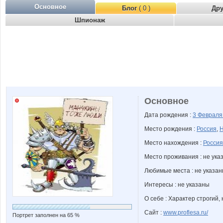
Основное
Блог
( 0 )
Др
Шпионаж
Основное
Дата рождения :
3 Феврал
Место рождения :
Россия
,
Н
Место нахождения :
Россия
Место проживания : не ука
Любимые места : не указа
Интересы : не указаны
О себе : Характер строгий
Сайт :
www.proflesa.ru/
Портрет заполнен на 65 %